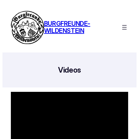
Zum
Inhalt
springen
BURGFREUNDE-
WILDENSTEIN
Videos